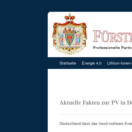
Zum Inhalt springen
Startseite
Energie 4.0
Lithium-Ionen
Aktuelle Fakten zur PV in D
Deutschland lässt das fossil-nukleare Ener